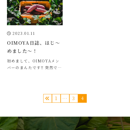
2023.01.11
OIMOYA日誌、はじ〜
めました〜！
初めまして、OIMOYAメン
バーのまんたです‼︎ 突然です
が、皆様にもっとOIMOYA
メンバーを身近に感じてもら
うべく、
1
…
3
4