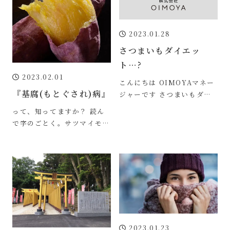
2023.01.28
さつまいもダイエッ
ト…?
2023.02.01
こんにちは OIMOYAマネー
『基腐(もとぐされ)病』
ジャーです さつまいもダイ
エットとか聞いたことありま
って、知ってますか？ 読ん
せんか？ 置き換えダイエッ
で字のごとく。サツマイモが
トとして さ
基から腐ってしまう病気なん
です。 怖いですね～。 ★基
腐病はカビが原
2023.01.23