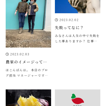
2023.02.02
失敗ってなに？
みなさんは人生の中で失敗を
した事ありますか？ 仕事で
重大な間違いをしてしまった
り、 良かれと思い行動した
2023.02.03
事が裏目に出たり
農家のイメージって…
ほこんばんは。 本日のブロ
グ担当 マネージャーです！
農業って私が小さい頃は 若
い方がやるイメージはないし
格好も【農業