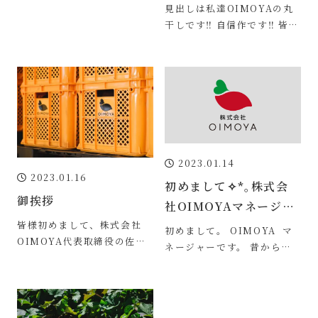
いますか？ オシャレなども
見出しは私達OIMOYAの丸
楽しみながら生き生きと農業
干しです‼︎ 自信作です‼︎ 皆
を行う、今どきの
様、是非召し上がって下さ
い‼︎ 私達の会社名にもなって
います
2023.01.14
2023.01.16
初めまして✧*｡株式会
御挨拶
社OIMOYAマネージャ
皆様初めまして、株式会社
ーです！
初めまして。 OIMOYA マ
OIMOYA代表取締役の佐藤
ネージャーです。 昔から干
力也と申します！ このペー
し芋が大好きで 食べる専門
ジに来訪していただいて誠に
でしたが ここにきて生産者
ありがとうござい
側になると