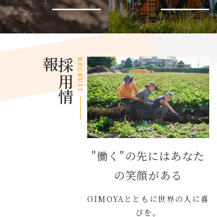
報
採
用
情
RECRUIT
"働く"の先にはあなた
の笑顔がある
OIMOYAとともに世界の人に喜
びを。