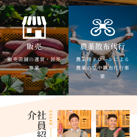
販売
農薬散布代行
販売店舗の運営・卸売
農業用ドローンによる
事業
農薬の空中散布代行事
業
介
社
員
紹
STAFF