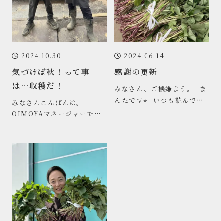
2024.10.30
2024.06.14
気づけば秋！って事
感謝の更新
は…収穫だ！
みなさん、ご機嫌よう。 ⁡ ま
んたです⭐︎ ⁡ いつも読んでく
みなさんこんばんは。
ださってる方、ありがとうご
OIMOYAマネージャーで
ざいます♪ ⁡ ⁡更新する期間が
す！ 5月以来ご無沙汰になっ
てしまいました… 毎回気づ
けば月日がたってし