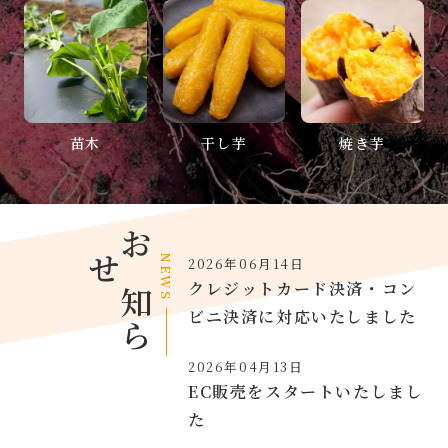
苗木
干し芋
焼き芋
せ
お
知
ら
NEWS
2026年06月14日
クレジットカード決済・コン
ビニ決済に対応いたしました
2026年04月13日
EC販売をスタートいたしまし
た