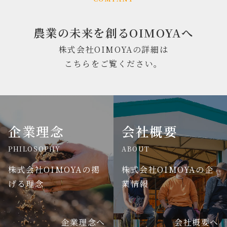
農業の未来を創るOIMOYAへ
株式会社OIMOYAの詳細は
こちらをご覧ください。
企業理念
会社概要
PHILOSOPHY
ABOUT
株式会社OIMOYAの掲
株式会社OIMOYAの企
げる理念
業情報
企業理念へ
会社概要へ