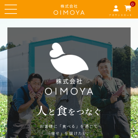
0
アカウント
カート
人
食
と
をつなぐ
お客様に「食べる」を通じて
「幸せ」を届けたい。