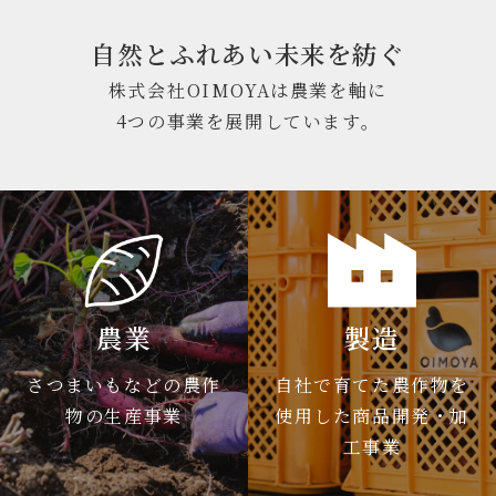
自然とふれあい未来を紡ぐ
株式会社OIMOYAは農業を軸に
4つの事業を展開しています。
農業
製造
さつまいもなどの農作
自社で育てた農作物を
物の生産事業
使用した商品開発・加
工事業