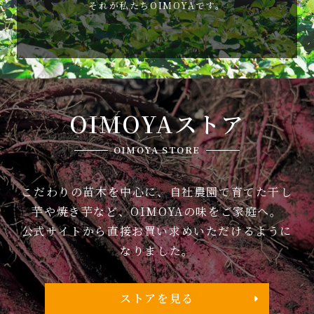
それが私たちOIMOYAです。
OIMOYAストア
OIMOYA STORE
こだわりの苗木を中心に、自社農園で育てた干し
芋や焼き芋など、OIMOYAの味をご家庭へ。
公式サイトから直接お買い求めいただけるように
なりました。
ストアを見る