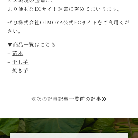
ビス環境の整備と、
より便利なECサイト運営に努めてまいります。
ぜひ株式会社OIMOYA公式ECサイトをご利用くだ
さい。
▼商品一覧はこちら
–
苗木
–
干し芋
–
焼き芋
次の記事
記事一覧
前の記事