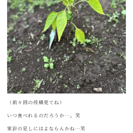
（前々回の投稿見てね）
いつ食べれるのだろうか
…
。笑
家計の足しにはよならんかね
…
笑