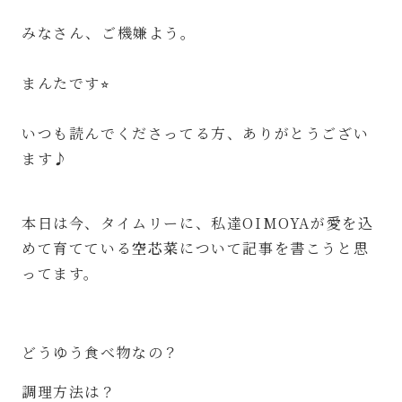
みなさん、ご機嫌よう。
⁡
まんたです⭐︎
⁡
いつも読んでくださってる方、ありがとうござい
ます♪
⁡
本日は今、タイムリーに、私達OIMOYAが愛を込
めて育てている
空芯菜
について記事を書こうと思
ってます。
どうゆう食べ物なの？
調理方法は？