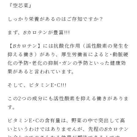
『空芯菜』
しっかり栄養があるのはご存知ですか？
まず、
𝓑
カロテンが豊富
!!!
【
𝓑
カロテン】には抗酸化作用（活性酸素の発生を
抑える働き）があり、厚生労働省によると･動脈硬
化の予防･老化の抑制･ガンの予防といった健康効
果があると言われています。
そして、ビタミン
E
･
C!!!
この
2
つの成分にも活性酸素を抑える働きがありま
す。
ビタミン
E
･
C
の含有量は、野菜の中で突出して高
いというわけではありませんが、先程の
𝓑
カロテン